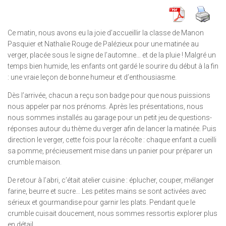
Ce matin, nous avons eu la joie d’accueillir la classe de Manon
Pasquier et Nathalie Rouge de Palézieux pour une matinée au
verger, placée sous le signe de l’automne… et de la pluie ! Malgré un
temps bien humide, les enfants ont gardé le sourire du début à la fin
: une vraie leçon de bonne humeur et d’enthousiasme.
Dès l’arrivée, chacun a reçu son badge pour que nous puissions
nous appeler par nos prénoms. Après les présentations, nous
nous sommes installés au garage pour un petit jeu de questions-
réponses autour du thème du verger afin de lancer la matinée. Puis
direction le verger, cette fois pour la récolte : chaque enfant a cueilli
sa pomme, précieusement mise dans un panier pour préparer un
crumble maison.
De retour à l’abri, c’était atelier cuisine : éplucher, couper, mélanger
farine, beurre et sucre… Les petites mains se sont activées avec
sérieux et gourmandise pour garnir les plats. Pendant que le
crumble cuisait doucement, nous sommes ressortis explorer plus
en détail.