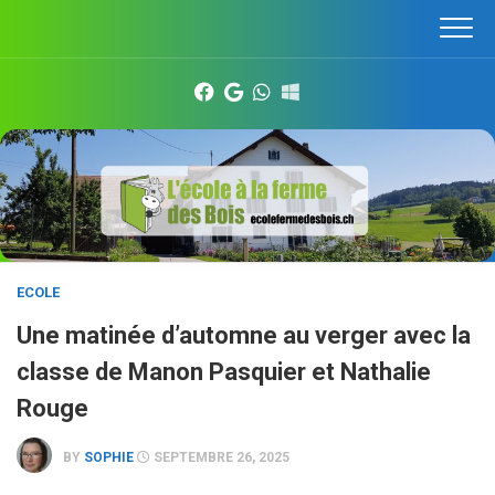
Skip
to
content
ECOLE
Une matinée d’automne au verger avec la
classe de Manon Pasquier et Nathalie
Rouge
BY
SOPHIE
SEPTEMBRE 26, 2025