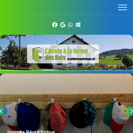
Skip
to
content
Journée Récré’Active