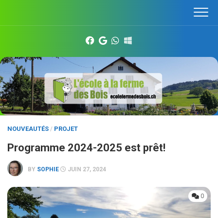
Skip
to
content
NOUVEAUTÉS
/
PROJET
Programme 2024-2025 est prêt!
BY
SOPHIE
JUIN 27, 2024
0