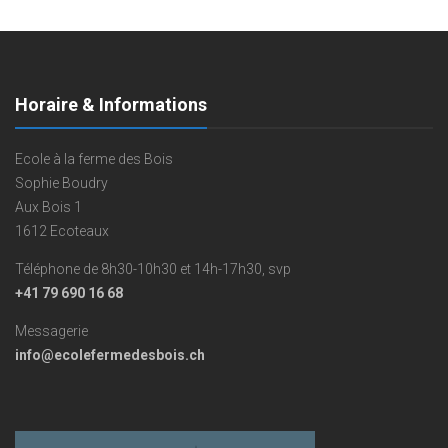
Horaire & Informations
Ecole à la ferme des Bois
Sophie Boudry
Aux Bois 1
1612 Ecoteaux
Téléphone de 8h30-10h30 et 14h-17h30, svp
+41 79 690 16 68
Messagerie
info@ecolefermedesbois.ch