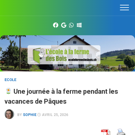
Skip
to
content
ECOLE
Une journée à la ferme pendant les
vacances de Pâques
BY
SOPHIE
AVRIL 25, 2026