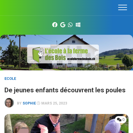
Skip
to
content
ECOLE
De jeunes enfants découvrent les poules
BY
SOPHIE
MARS 25, 2023
0