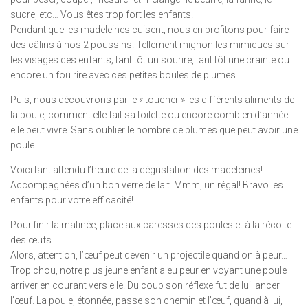
sucre, etc… Vous êtes trop fort les enfants!
Pendant que les madeleines cuisent, nous en profitons pour faire
des câlins à nos 2 poussins. Tellement mignon les mimiques sur
les visages des enfants; tant tôt un sourire, tant tôt une crainte ou
encore un fou rire avec ces petites boules de plumes.
Puis, nous découvrons par le « toucher » les différents aliments de
la poule, comment elle fait sa toilette ou encore combien d’année
elle peut vivre. Sans oublier le nombre de plumes que peut avoir une
poule.
Voici tant attendu l’heure de la dégustation des madeleines!
Accompagnées d’un bon verre de lait. Mmm, un régal! Bravo les
enfants pour votre efficacité!
Pour finir la matinée, place aux caresses des poules et à la récolte
des œufs.
Alors, attention, l’œuf peut devenir un projectile quand on à peur…
Trop chou, notre plus jeune enfant a eu peur en voyant une poule
arriver en courant vers elle. Du coup son réflexe fut de lui lancer
l’œuf. La poule, étonnée, passe son chemin et l’œuf, quand à lui,