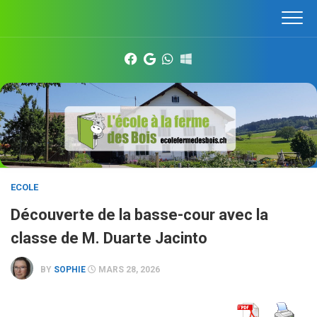
Skip
to
content
ECOLE
Découverte de la basse-cour avec la
classe de M. Duarte Jacinto
BY
SOPHIE
MARS 28, 2026