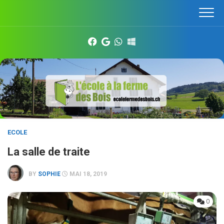
Skip
to
content
ECOLE
La salle de traite
BY
SOPHIE
MAI 18, 2019
0