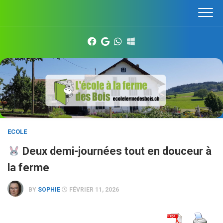
Skip
to
content
ECOLE
Deux demi-journées tout en douceur à
la ferme
BY
SOPHIE
FÉVRIER 11, 2026