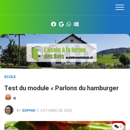
Skip
to
content
ECOLE
Test du module « Parlons du hamburger
«
BY
SOPHIE
OCTOBRE 28, 2020
0