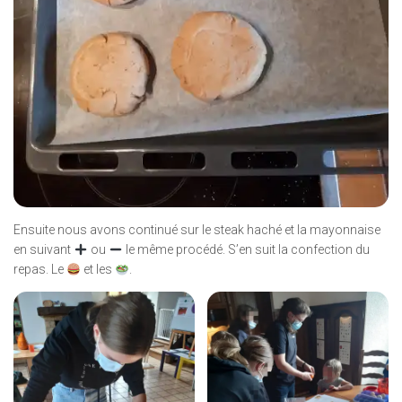
Ensuite nous avons continué sur le steak haché et la mayonnaise
en suivant
ou
le même procédé. S’en suit la confection du
repas. Le
et les
.