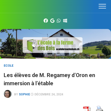
Skip
to
content
ECOLE
Les élèves de M. Regamey d’Oron en
immersion à l’étable
BY
SOPHIE
DÉCEMBRE 24, 2024