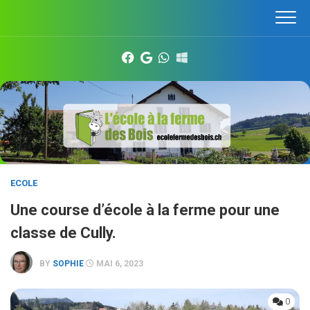
Skip
to
content
ECOLE
Une course d’école à la ferme pour une
classe de Cully.
BY
SOPHIE
MAI 6, 2023
0