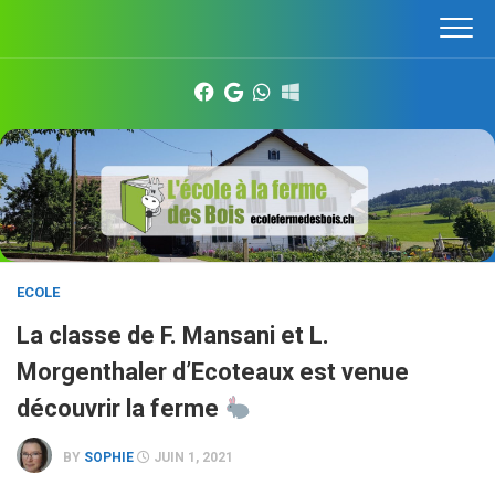
Skip
to
content
ECOLE
La classe de F. Mansani et L.
Morgenthaler d’Ecoteaux est venue
découvrir la ferme
BY
SOPHIE
JUIN 1, 2021