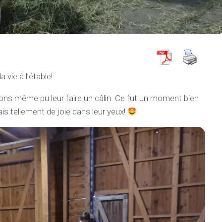
 vie à l’étable!
ons même pu leur faire un câlin. Ce fut un moment bien
is tellement de joie dans leur yeux!