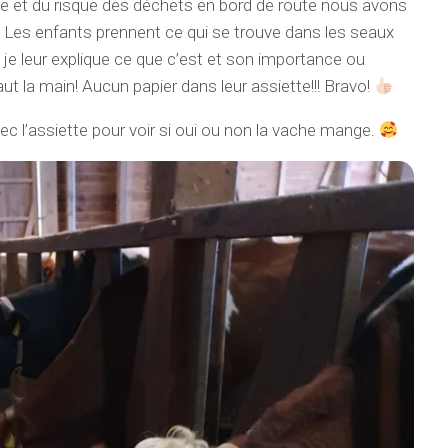
et du risque des déchets en bord de route nous avons
he. Les enfants prennent ce qui se trouve dans les seaux
 je leur explique ce que c’est et son importance ou
aut la main! Aucun papier dans leur assiette!!! Bravo!
l’assiette pour voir si oui ou non la vache mange.