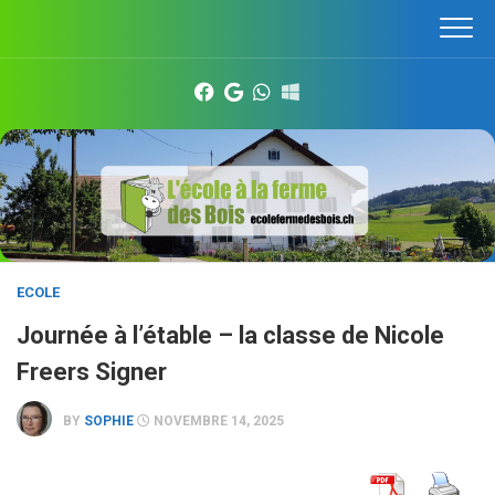
Skip
to
content
ECOLE
Journée à l’étable – la classe de Nicole
Freers Signer
BY
SOPHIE
NOVEMBRE 14, 2025