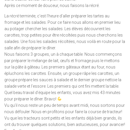
Après ce moment de douceur, nous faisons la récré.
La récré terminée, c’est l’heure d’aller préparer les tartes au
fromage et les salades. Pour ce faire nous allons en premier lieu
au potager chercher les salades. Les élèves découvrent les
carottes, trop petites pour être récoltées puis nous cherchons les
salades. Une fois les salades récoltées, nous voilà en route pour la
salle afin de préparer le dîner.
Nous faisons 3 groupes, un à chaque table. Nous commençons
par préparer le mélange de lait, œufs et fromage puis le mettons
sur la pâte à gâteau. Les premiers gâteaux étant au four, nous
épluchons les carottes. Ensuite, un groupe râpe les carottes, un
groupe prépare les sauces à salade et le dernier groupe nettoie la
salade verte et l’essore. Les premiers qui ont fini mettent la table.
Quel beau travail d’équipe les enfants, vous avez mis 43 minutes
pour préparer le dîner. Bravo!
Vu qu’il nous reste un peu de temps avant midi, nous sortons pour
nous défouler. Nous en profitons pour faire la course de tracteur!
Vu que les tracteurs sont petits et les enfants déjà bien grands, ils
ont du trouver quelques solutions, bien astucieuses, pour avancer!