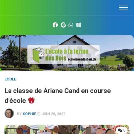
Skip
to
content
ECOLE
La classe de Ariane Cand en course
d’école
BY
SOPHIE
JUIN 20, 2022
0