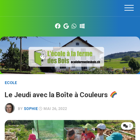
Skip
to
content
ECOLE
Le Jeudi avec la Boîte à Couleurs
BY
SOPHIE
MAI 26, 2022
0