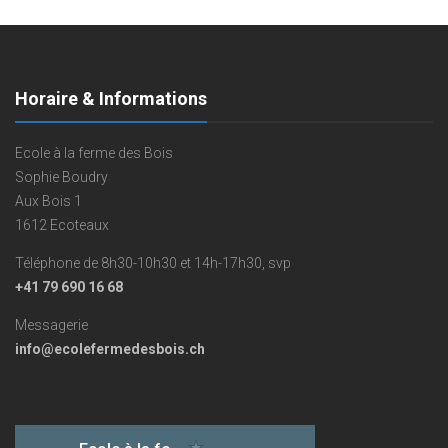
Horaire & Informations
Ecole à la ferme des Bois
Sophie Boudry
Aux Bois 1
1612 Ecoteaux
Téléphone de 8h30-10h30 et 14h-17h30, svp
+41 79 690 16 68
Messagerie
info@ecolefermedesbois.ch