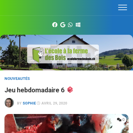
Skip
to
content
NOUVEAUTÉS
Jeu hebdomadaire 6
BY
SOPHIE
AVRIL 29, 2020
0