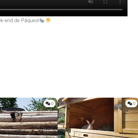
k-end de Pâques!
0
0