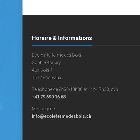
Horaire & Informations
Ecole à la ferme des Bois
Sophie Boudry
Aux Bois 1
1612 Ecoteaux
Téléphone de 8h30-10h30 et 14h-17h30, svp
+41 79 690 16 68
Messagerie
info@ecolefermedesbois.ch