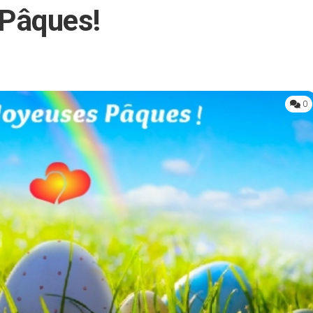
 Pâques!
0