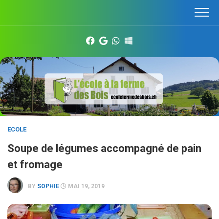
Skip
to
content
ECOLE
Soupe de légumes accompagné de pain
et fromage
BY
SOPHIE
MAI 19, 2019