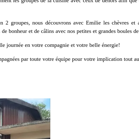
ment les groupes de la cuisine avec ceux de dehors afin que 
en 2 groupes, nous découvrons avec Emilie les chèvres et a
de bonheur et de câlins avec nos petites et grandes boules de
lle journée en votre compagnie et votre belle énergie!
agnées par toute votre équipe pour votre implication tout au